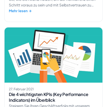
Schritt voraus zu sein und mit Selbstvertrauen zu
vermieten!
Mehr lesen →
27. Februar 2021
Die 4 wichtigsten KPIs (Key Performance
Indicators) im Überblick
Steigern Sie Ihren Geschäftserfolg mit unserem