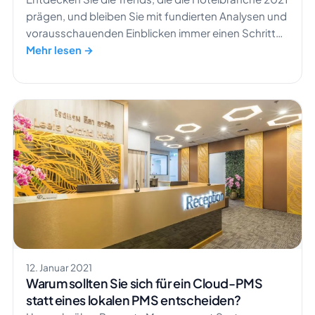
prägen, und bleiben Sie mit fundierten Analysen und
vorausschauenden Einblicken immer einen Schritt
voraus.
Mehr lesen →
12. Januar 2021
Warum sollten Sie sich für ein Cloud-PMS
statt eines lokalen PMS entscheiden?