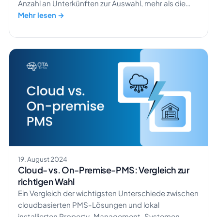
Anzahl an Unterkünften zur Auswahl, mehr als die
Einwohnerzahl von Hongkong. Wie soll SICH Ihre
Mehr lesen →
Unterkunft bei einer solchen Menge abheben? Sie
sind hier genau richtig, um die Sichtbarkeit Ihrer
Immobilie zu steigern. Mit diesem […]
19. August 2024
Cloud- vs. On-Premise-PMS: Vergleich zur
richtigen Wahl
Ein Vergleich der wichtigsten Unterschiede zwischen
cloudbasierten PMS-Lösungen und lokal
installierten Property-Management-Systemen.