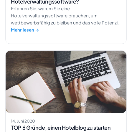
Hotelverwaltungssoftware?
Erfahren Sie, warum Sie eine
Hotelverwaltungssoftware brauchen, um
wettbewerbsfähig zu bleiben und das volle Potenzial
Ihres Hotelbetriebs auszuschöpfen.
Mehr lesen →
14. Juni 2020
TOP 6 Gründe, einen Hotelblog zu starten