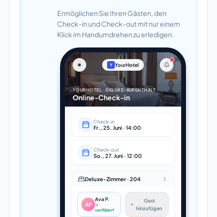
Ermöglichen Sie Ihren Gästen, den
Check-in und Check-out mit nur einem
Klick im Handumdrehen zu erledigen.
YourHotel
Y
YOURHOTEL · DELUXE-AUFENTHALT
Online-Check-in
Check-in
Fr., 25. Juni · 14:00
Check-out
So., 27. Juni · 12:00
Deluxe-Zimmer · 204
Ava P.
Gast
AP
✓
hinzufügen
verifiziert