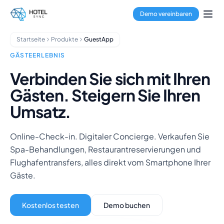
Zum Hauptinhalt springen
Property Management
Demo vereinbaren
Channel Manager
Buchungssystem
Startseite
Produkte
GuestApp
Zahlungsabwicklung
Multi-Property-Hub
GÄSTEERLEBNIS
GuestApp
Verbinden Sie sich mit Ihren
Housekeeping-App
Gästen. Steigern Sie Ihren
Hotels
Hostels
Umsatz.
Aparthotels
Ferienunterkünfte
Online-Check-in. Digitaler Concierge. Verkaufen Sie
Hausverwalter
Spa-Behandlungen, Restaurantreservierungen und
Über uns
Flughafentransfers, alles direkt vom Smartphone Ihrer
Integrationen
Gäste.
FAQ
Blog
Partnerschaften
Kostenlos testen
Demo buchen
HotelSync EDU