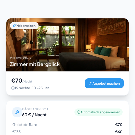
Nebensaison
DELUXE KING
Zimmer mit Bergblick
€70
/Nacht
Angebot machen
15 Nächte · 10.–25. Jan
GÄSTEANGEBOT
Automatisch angenommen
60 € / Nacht
Gelistete Rate
€70
€135
€60