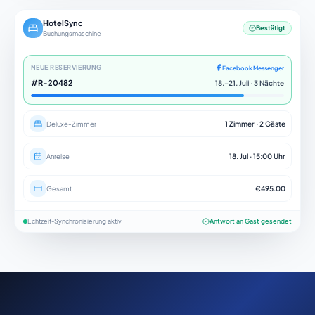
HotelSync
Bestätigt
Buchungsmaschine
NEUE RESERVIERUNG
Facebook Messenger
#R-20482
18.–21. Juli · 3 Nächte
Deluxe-Zimmer
1 Zimmer · 2 Gäste
Anreise
18. Jul · 15:00 Uhr
Gesamt
€495.00
Echtzeit-Synchronisierung aktiv
Antwort an Gast gesendet