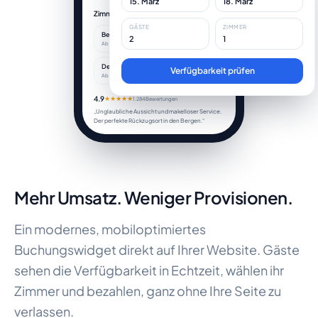
15. März
18. März
Zimmer
Alle
GÄSTE
ZIMMER
Bergsuite
2
1
Wählen Sie
Ab 320 $/Nacht
Deluxe King
Verfügbarkeit prüfen
Wählen Sie
Ab 240 $/Nacht
4.9
★★★★★
1.284 Bewertungen
„Unglaubliche Aussicht und makelloser Service.
Der perfekte Rückzugsort in den Bergen.“
Mehr Umsatz. Weniger Provisionen.
Ein modernes, mobiloptimiertes
Buchungswidget direkt auf Ihrer Website. Gäste
sehen die Verfügbarkeit in Echtzeit, wählen ihr
Zimmer und bezahlen, ganz ohne Ihre Seite zu
verlassen.