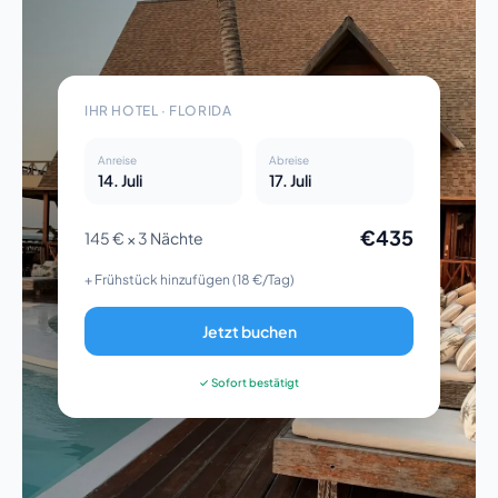
IHR HOTEL · FLORIDA
Anreise
Abreise
14. Juli
17. Juli
€435
145 € × 3 Nächte
+ Frühstück hinzufügen (18 €/Tag)
Jetzt buchen
✓ Sofort bestätigt