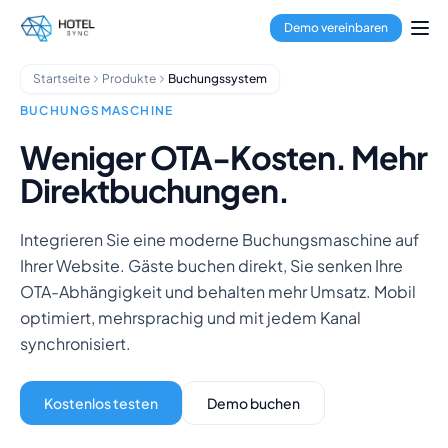
Zum Hauptinhalt springen
Property Management
Demo vereinbaren
Channel Manager
Buchungssystem
Startseite
Produkte
Buchungssystem
Zahlungsabwicklung
Multi-Property-Hub
BUCHUNGSMASCHINE
GuestApp
Weniger OTA-Kosten. Mehr
Housekeeping-App
Direktbuchungen.
Hotels
Hostels
Aparthotels
Integrieren Sie eine moderne Buchungsmaschine auf
Ferienunterkünfte
Ihrer Website. Gäste buchen direkt, Sie senken Ihre
Hausverwalter
OTA-Abhängigkeit und behalten mehr Umsatz. Mobil
Über uns
optimiert, mehrsprachig und mit jedem Kanal
Integrationen
synchronisiert.
FAQ
Blog
Kostenlos testen
Demo buchen
Partnerschaften
HotelSync EDU