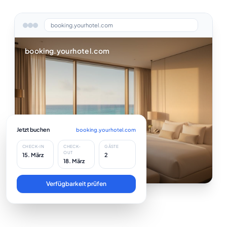
Sicherheit & Vertrauen
Kundenerfolgsgeschichten
booking.yourhotel.com
Was Sie erwartet
Änderungsprotokoll
booking.yourhotel.com
Preise
All-in-One-Lösung
ROI-Rechner für Hotels
Demo vereinbaren
Karriere
Jetzt buchen
booking.yourhotel.com
CHECK-IN
CHECK-
GÄSTE
WILLKOMMEN
OUT
15. März
2
18. März
Ihr Aufenthalt beginnt hier
Verfügbarkeit prüfen