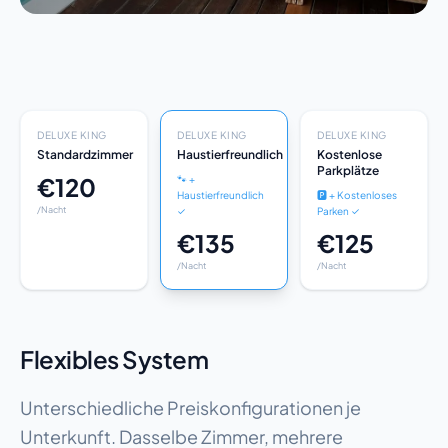
DELUXE KING
DELUXE KING
DELUXE KING
Standardzimmer
Haustierfreundlich
Kostenlose
Parkplätze
€120
🐾 +
Haustierfreundlich
🅿️ + Kostenloses
/Nacht
✓
Parken ✓
€135
€125
/Nacht
/Nacht
Flexibles System
Unterschiedliche Preiskonfigurationen je
Unterkunft. Dasselbe Zimmer, mehrere