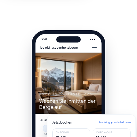
9:41
•••
booking.yourhotel.com
BOOKING.YOURHOTEL.COM
Wachen Sie inmitten der
Berge auf
Ausstattung
Jetzt buchen
booking.yourhotel.com
CHECK-IN
CHECK-OUT
Spa
Pool
WLAN
Bar