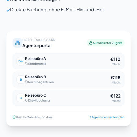
Direkte Buchung, ohne E-Mail-Hin-und-Her
✓
HOTEL-DASHBOARD
Autorisierter Zugriff
Agenturportal
Reisebüro A
€110
Der
Sonderpreis
/Nacht
Reisebüro B
€118
B
Nur für Agenturen
/Nacht
Reisebüro C
€122
C
Direktbuchung
/Nacht
Kein E-Mail-Hin-und-Her
3 Agenturen verbunden