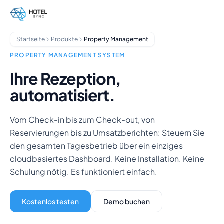
Zum Hauptinhalt springen
Property Management
Channel Manager
Buchungssystem
Startseite
Produkte
Property Management
Zahlungsabwicklung
Multi-Property-Hub
PROPERTY MANAGEMENT SYSTEM
GuestApp
Ihre Rezeption,
Housekeeping-App
automatisiert.
Hotels
Hostels
Aparthotels
Vom Check-in bis zum Check-out, von
Ferienunterkünfte
Reservierungen bis zu Umsatzberichten: Steuern Sie
Hausverwalter
den gesamten Tagesbetrieb über ein einziges
Über uns
cloudbasiertes Dashboard. Keine Installation. Keine
Integrationen
Schulung nötig. Es funktioniert einfach.
FAQ
Blog
Kostenlos testen
Demo buchen
Partnerschaften
HotelSync EDU