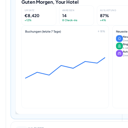
Guten Morgen, Your Hotel
UMSATZ
ANREISEN
AUSLASTUNG
€8,420
14
87%
+12%
8 Check-ins
+4%
Buchungen (letzte 7 Tage)
↑ 18%
Neueste 
Neu
Zimm
Ein
E. J
Aut
Zimm