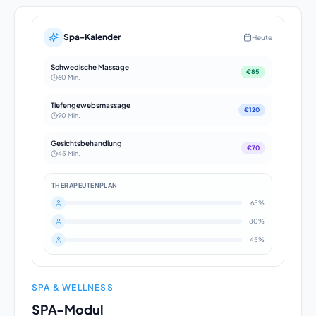
Spa-Kalender
Heute
Schwedische Massage
€85
60 Min.
Tiefengewebsmassage
€120
90 Min.
Gesichtsbehandlung
€70
45 Min.
THERAPEUTENPLAN
65%
80%
45%
SPA & WELLNESS
SPA-Modul