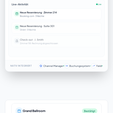
Live-Aktivität
Live
Neue Reservierung · Zimmer 214
Booking.com · 3 Nächte
Neue Reservierung · Suite 301
Direkt · 5 Nächte
Check-out · J. Smith
Zimmer 118 · Rechnung abgeschlossen
Channel Manager
Buchungssystem
Yield
NATIV INTEGRIERT
Grand Ballroom
Bestätigt