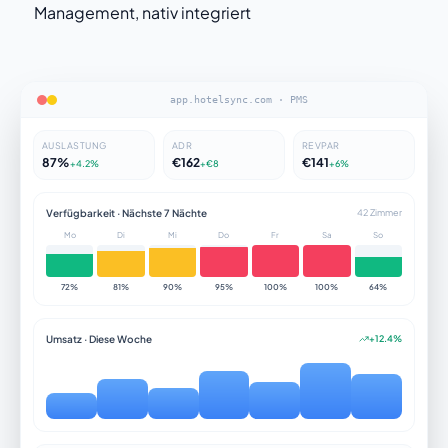
Management, nativ integriert
app.hotelsync.com · PMS
AUSLASTUNG
ADR
REVPAR
87%
€162
€141
+4.2%
+€8
+6%
Verfügbarkeit · Nächste 7 Nächte
42 Zimmer
Mo
Di
Mi
Do
Fr
Sa
So
72%
81%
90%
95%
100%
100%
64%
Umsatz · Diese Woche
+12.4%