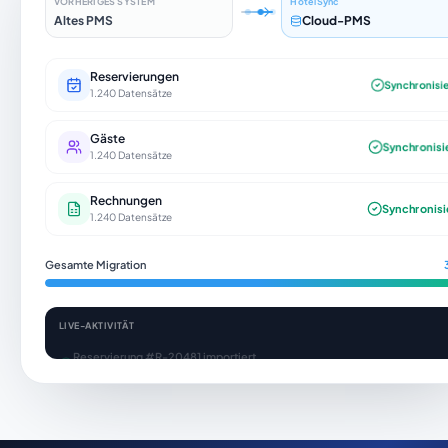
VORHERIGES SYSTEM
HotelSync
Altes PMS
Cloud-PMS
Reservierungen
Synchronisi
1.240 Datensätze
Gäste
Synchronisi
1.240 Datensätze
Rechnungen
Synchronisie
1.240 Datensätze
Gesamte Migration
LIVE-AKTIVITÄT
Reservierung #R-20481 importiert
Garcia · 14.–17. Jul