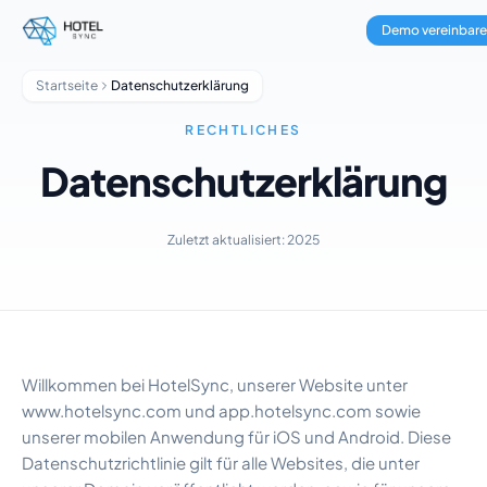
Zum Hauptinhalt springen
Property Management
Demo vereinbar
Channel Manager
Buchungssystem
Startseite
Datenschutzerklärung
Zahlungsabwicklung
Multi-Property-Hub
RECHTLICHES
GuestApp
Datenschutzerklärung
Housekeeping-App
Hotels
Hostels
Zuletzt aktualisiert: 2025
Aparthotels
Ferienunterkünfte
Hausverwalter
Über uns
Integrationen
Willkommen bei HotelSync, unserer Website unter
FAQ
www.hotelsync.com und app.hotelsync.com sowie
Blog
unserer mobilen Anwendung für iOS und Android. Diese
Partnerschaften
Datenschutzrichtlinie gilt für alle Websites, die unter
HotelSync EDU