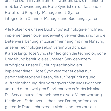
unserer Domain veröffentlicht werden, sowie für unsere
Sicherheit & Vertrauen
mobilen Anwendungen. HotelSync ist ein umfassendes
Kundenerfolgsgeschichten
Hotel- und Property-Management-System mit
Was Sie erwartet
integriertem Channel-Manager und Buchungssystem.
Änderungsprotokoll
Preise
Alle Nutzer, die unsere Buchungstechnologie einrichten,
All-in-One-Lösung
implementieren oder anderweitig verwenden, sind für die
ROI-Rechner für Hotels
Datenverarbeitung im Zusammenhang mit ihrer Nutzung
Demo vereinbaren
unserer Technologie selbst verantwortlich. Zur
Karriere
Klarstellung: HotelSync stellt lediglich die technologische
Umgebung bereit, die es unseren Servicenutzern
ermöglicht, unsere Buchungstechnologie zu
implementieren. HotelSync verarbeitet daher nur
personenbezogene Daten, die zur Begründung und
Aufrechterhaltung des Vertragsverhältnisses zwischen
uns und dem jeweiligen Servicenutzer erforderlich sind.
Die Servicenutzer übernehmen die volle Verantwortung
für die von Endnutzern erhaltenen Daten, sofern das
geltende Datenschutzrecht nichts anderes vorsieht.