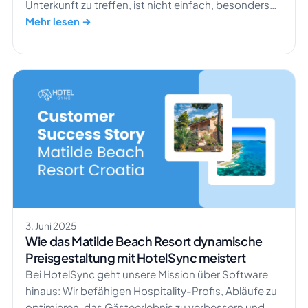
Unterkunft zu treffen, ist nicht einfach, besonders
ohne das nötige Wissen. Sie haben vielleicht schon
Mehr lesen →
von PMS Channel Manager gehört. Aber worin
bestehen die entscheidenden Unterschiede
zwischen diesen beiden Funktionen? Kann Ihre
Ferienunterkunft mit nur einem von beiden
auskommen? Bräuchten Sie […]
3. Juni 2025
Wie das Matilde Beach Resort dynamische
Preisgestaltung mit HotelSync meistert
Bei HotelSync geht unsere Mission über Software
hinaus: Wir befähigen Hospitality-Profis, Abläufe zu
optimieren, das Gästeerlebnis zu verbessern und