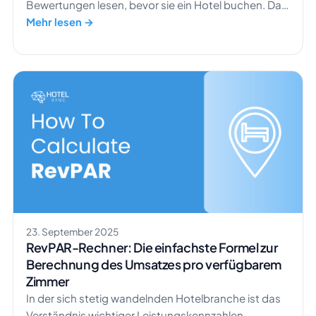
Bewertungen lesen, bevor sie ein Hotel buchen. Das
bedeutet, dass Ihre Markengeschichte und Ihr
Mehr lesen →
öffentliches Image direkten Einfluss auf Ihren
Umsatz haben. Die Bedeutung von
Öffentlichkeitsarbeit in Hotels zu verstehen, ist
längst kein Extra mehr. Sie entscheidet darüber, ob
sich Gäste an Ihr Haus erinnern oder einfach
weiterscrollen […]
23. September 2025
RevPAR-Rechner: Die einfachste Formel zur
Berechnung des Umsatzes pro verfügbarem
Zimmer
In der sich stetig wandelnden Hotelbranche ist das
Verständnis wichtiger Leistungskennzahlen