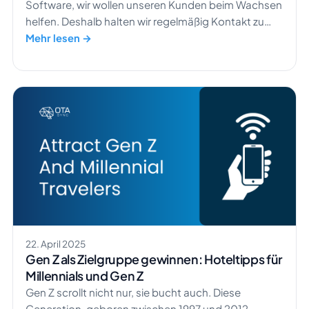
Software, wir wollen unseren Kunden beim Wachsen
helfen. Deshalb halten wir regelmäßig Kontakt zu
unseren Partnern in der Hotelbranche. Bei unserem
Mehr lesen →
Besuch bei Edificio Palomar Apartments in Valencia
trafen wir auf ein Team, das nicht nur erfolgreich war,
sondern auch die Tools von HotelSync nutzte, um
Abläufe zu optimieren, Aufgaben zu automatisieren
und […]
22. April 2025
Gen Z als Zielgruppe gewinnen: Hoteltipps für
Millennials und Gen Z
Gen Z scrollt nicht nur, sie bucht auch. Diese
Generation, geboren zwischen 1997 und 2012,