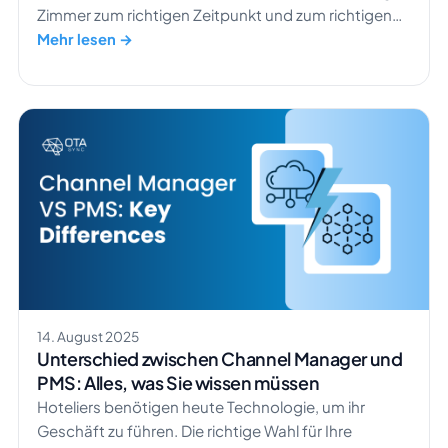
Zimmer zum richtigen Zeitpunkt und zum richtigen
Preis an den richtigen Gast verkauft wird.
Mehr lesen →
Ursprünglich stammt das Konzept aus der
Luftfahrtbranche, etwa von American Airlines, die
damit bessere Preise für Sitzplätze festlegten.
Heute nutzen Hotels eine ähnliche Strategie, um ihre
[…]
14. August 2025
Unterschied zwischen Channel Manager und
PMS: Alles, was Sie wissen müssen
Hoteliers benötigen heute Technologie, um ihr
Geschäft zu führen. Die richtige Wahl für Ihre