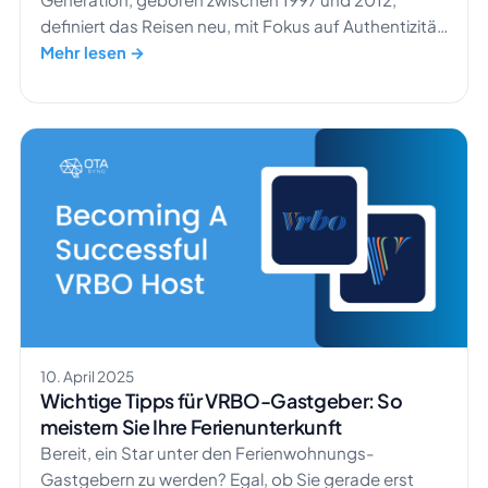
definiert das Reisen neu, mit Fokus auf Authentizität,
Nachhaltigkeit und digitales Engagement.
Mehr lesen →
Tatsächlich folgen 88 % der Gen-Z-Konsumenten
mindestens einem Reise-Influencer auf TikTok, was
zeigt, wie stark sie sich bei der Reiseinspiration auf
soziale Medien verlassen. Um die Aufmerksamkeit
dieser […]
10. April 2025
Wichtige Tipps für VRBO-Gastgeber: So
meistern Sie Ihre Ferienunterkunft
Bereit, ein Star unter den Ferienwohnungs-
Gastgebern zu werden? Egal, ob Sie gerade erst