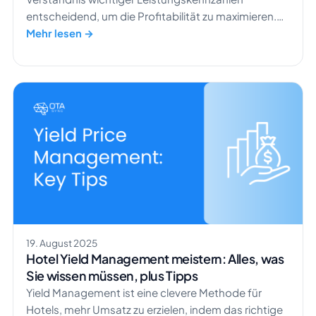
entscheidend, um die Profitabilität zu maximieren.
Eine dieser Kennzahlen ist der RevPAR (Umsatz pro
Mehr lesen →
verfügbarem Zimmer), der wertvolle Einblicke in die
finanzielle Gesundheit eines Hotels bietet. Laut
einem Bericht von STR erreichte die
durchschnittliche Zimmerrate (ADR) für US-Hotels
im Dezember 2024 156,67 US-Dollar, was einem
Anstieg von 3,3 % gegenüber dem Vorjahr
entspricht […]
19. August 2025
Hotel Yield Management meistern: Alles, was
Sie wissen müssen, plus Tipps
Yield Management ist eine clevere Methode für
Hotels, mehr Umsatz zu erzielen, indem das richtige