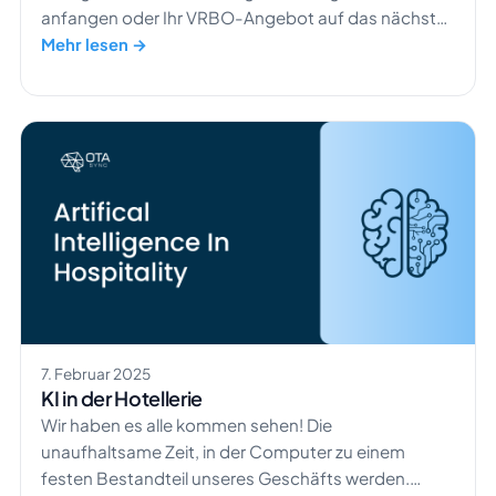
anfangen oder Ihr VRBO-Angebot auf das nächste
Level heben möchten: Ein perfektes Inserat ist der
Mehr lesen →
Schlüssel, um Gäste anzuziehen und mehr
Buchungen zu erzielen. Mit ein wenig Know-how und
den richtigen Tools sind Sie auf dem besten Weg zu
einer erfolgreichen Ferienunterkunft. Lassen Sie uns
eintauchen in […]
7. Februar 2025
KI in der Hotellerie
Wir haben es alle kommen sehen! Die
unaufhaltsame Zeit, in der Computer zu einem
festen Bestandteil unseres Geschäfts werden.