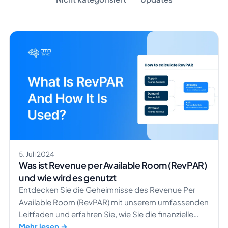
5. Juli 2024
Was ist Revenue per Available Room (RevPAR)
und wie wird es genutzt
Entdecken Sie die Geheimnisse des Revenue Per
Available Room (RevPAR) mit unserem umfassenden
Leitfaden und erfahren Sie, wie Sie die finanzielle
Leistung Ihres Hotels messen können.
Mehr lesen →