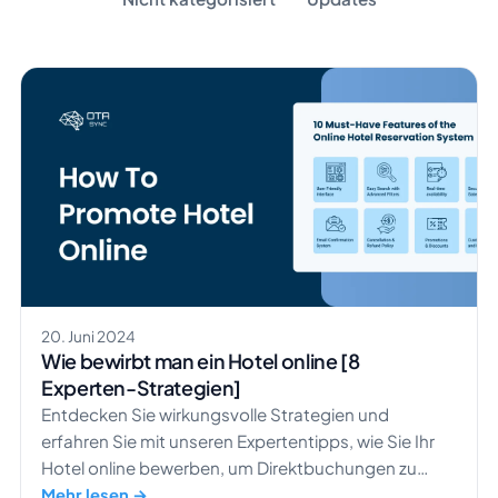
20. Juni 2024
Wie bewirbt man ein Hotel online [8
Experten-Strategien]
Entdecken Sie wirkungsvolle Strategien und
erfahren Sie mit unseren Expertentipps, wie Sie Ihr
Hotel online bewerben, um Direktbuchungen zu
steigern und Ihren Umsatz zu maximieren.
Mehr lesen →