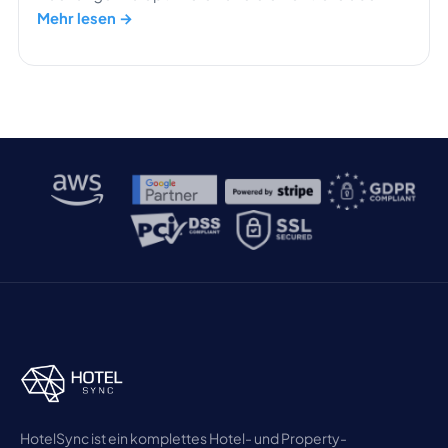
Hotel zu zentralisieren.
Mehr lesen →
HotelSync ist ein komplettes Hotel- und Property-