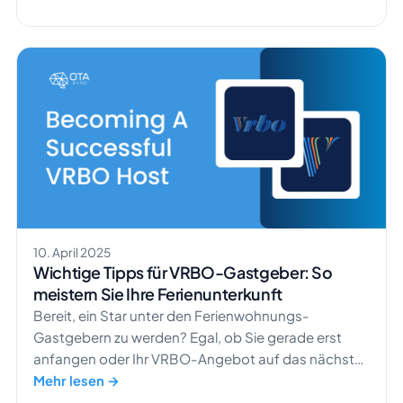
von PMS Channel Manager gehört. Aber worin
bestehen die entscheidenden Unterschiede
zwischen diesen beiden Funktionen? Kann Ihre
Ferienunterkunft mit nur einem von beiden
auskommen? Bräuchten Sie […]
10. April 2025
Wichtige Tipps für VRBO-Gastgeber: So
meistern Sie Ihre Ferienunterkunft
Bereit, ein Star unter den Ferienwohnungs-
Gastgebern zu werden? Egal, ob Sie gerade erst
anfangen oder Ihr VRBO-Angebot auf das nächste
Level heben möchten: Ein perfektes Inserat ist der
Mehr lesen →
Schlüssel, um Gäste anzuziehen und mehr