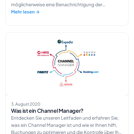
möglicherweise eine Benachrichtigung der
Plattform über die Änderung der Struktur der
Mehr lesen →
Buchungsgebühr erhalten. Was bedeutet das? Ab
dem 7.12.2020 hat Airbnb eine Änderung der Gebühr
für seine Dienstleistungen angekündigt. […]
3. August 2020
Was ist ein Channel Manager?
Entdecken Sie unseren Leitfaden und erfahren Sie,
was ein Channel Manager ist und wie er Ihnen hilft,
Buchungen zu optimieren und die Kontrolle über Ihr