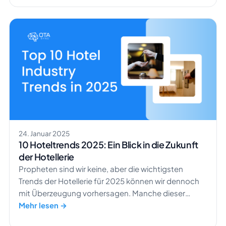
sind hier genau richtig, um die Sichtbarkeit Ihrer
Immobilie zu steigern. Mit diesem […]
24. Januar 2025
10 Hoteltrends 2025: Ein Blick in die Zukunft
der Hotellerie
Propheten sind wir keine, aber die wichtigsten
Trends der Hotellerie für 2025 können wir dennoch
mit Überzeugung vorhersagen. Manche dieser
Entwicklungen haben sich bereits 2024
Mehr lesen →
abgezeichnet. Nachhaltigkeit und Personalisierung