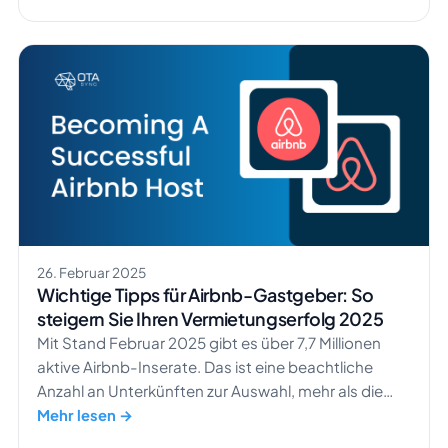
Buchungen zu erzielen. Mit ein wenig Know-how und
den richtigen Tools sind Sie auf dem besten Weg zu
einer erfolgreichen Ferienunterkunft. Lassen Sie uns
eintauchen in […]
26. Februar 2025
Wichtige Tipps für Airbnb-Gastgeber: So
steigern Sie Ihren Vermietungserfolg 2025
Mit Stand Februar 2025 gibt es über 7,7 Millionen
aktive Airbnb-Inserate. Das ist eine beachtliche
Anzahl an Unterkünften zur Auswahl, mehr als die
Einwohnerzahl von Hongkong. Wie soll SICH Ihre
Mehr lesen →
Unterkunft bei einer solchen Menge abheben? Sie