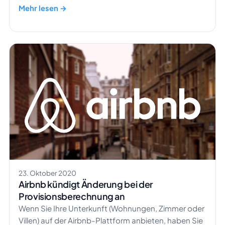
vermieten!
Mehr lesen →
23. Oktober 2020
Airbnb kündigt Änderung bei der
Provisionsberechnung an
Wenn Sie Ihre Unterkunft (Wohnungen, Zimmer oder
Villen) auf der Airbnb-Plattform anbieten, haben Sie