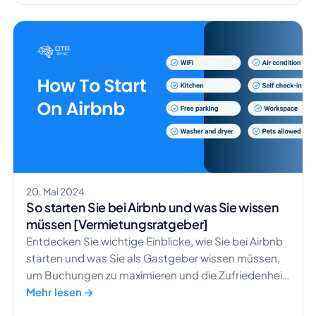
sind Ihnen sicher schon begegnet. Und ja, künstliche
Intelligenz ist derzeit in aller Munde. Vielleicht haben
Sie […]
20. Mai 2024
So starten Sie bei Airbnb und was Sie wissen
müssen [Vermietungsratgeber]
Entdecken Sie wichtige Einblicke, wie Sie bei Airbnb
starten und was Sie als Gastgeber wissen müssen,
um Buchungen zu maximieren und die Zufriedenheit
Ihrer Gäste sicherzustellen.
Mehr lesen →