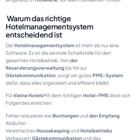
Warum das richtige
Hotelmanagementsystem
entscheidend ist
Der
Hotelmanagementsystem
ist mehr als nur eine
Software. Es ist die zentrale Schaltstelle für den
gesamten Hotelbetrieb. Von
der
Reservierungsverwaltung
bis hin zur
Gästekommunikation
, sorgt ein gutes
PMS-System
dafür, dass alles organisiert und effizient bleibt.
Für
kleine Hotels
Mit dem richtigen
Hotel-PMS
lässt sich
Folgendes erreichen:
Fehler reduzieren bei
Buchungen
und
den Empfang
Abläufen
Vereinfachen
Housekeeping
und
Hotelbetriebs
Verbessern
Gästekommunikation
und das