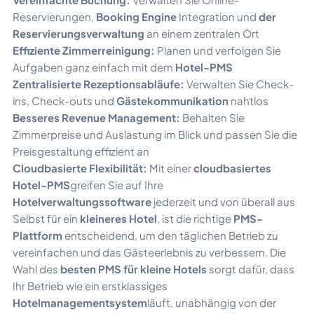
Reservierungen,
Booking Engine
Integration und
der
Reservierungsverwaltung
an einem zentralen Ort
Effiziente Zimmerreinigung:
Planen und verfolgen Sie
Aufgaben ganz einfach mit dem
Hotel-PMS
Zentralisierte Rezeptionsabläufe:
Verwalten Sie Check-
ins, Check-outs und
Gästekommunikation
nahtlos
Besseres Revenue Management:
Behalten Sie
Zimmerpreise und Auslastung im Blick und passen Sie die
Preisgestaltung effizient an
Cloudbasierte Flexibilität:
Mit einer
cloudbasiertes
Hotel-PMS
greifen Sie auf Ihre
Hotelverwaltungssoftware
jederzeit und von überall aus
Selbst für ein
kleineres Hotel
, ist die richtige
PMS-
Plattform
entscheidend, um den täglichen Betrieb zu
vereinfachen und das Gästeerlebnis zu verbessern. Die
Wahl des
besten PMS für kleine Hotels
sorgt dafür, dass
Ihr Betrieb wie ein erstklassiges
Hotelmanagementsystem
läuft, unabhängig von der