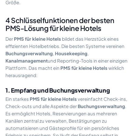
Größe.
4 Schlüsselfunktionen der besten
PMS-Lösung für kleine Hotels
Der
PMS für kleine Hotels
bildet das Herzstück eines
effizienten Hotelbetriebs. Die besten Systeme vereinen
Buchungsverwaltung
,
Housekeeping
,
Kanalmanagement
und Reporting-Tools in einer einzigen
Plattform. Das macht ein
PMS für kleine Hotels
wirklich
herausragend:
1. Empfang und Buchungsverwaltung
Ein starkes
PMS für kleine Hotels
vereinfacht Check-ins,
Check-outs und alle Aspekte der
Buchungsverwaltung
.
Es ermöglicht Hotels, Reservierungen aus mehreren
Kanälen zentral zu verwalten, Bestätigungen zu
automatisieren und Gästeprofile für ein persönliches
Erlebnis zu speichern. So läuft der Empfang selbst in