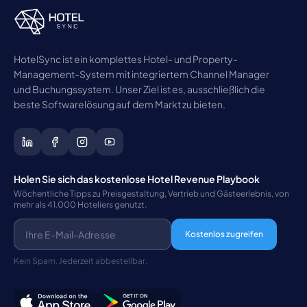
HotelSync ist ein komplettes Hotel- und Property-
Management-System mit integriertem Channel Manager
und Buchungssystem. Unser Ziel ist es, ausschließlich die
beste Softwarelösung auf dem Markt zu bieten.
Holen Sie sich das kostenlose Hotel Revenue Playbook
Wöchentliche Tipps zu Preisgestaltung, Vertrieb und Gästeerlebnis, von
mehr als 41.000 Hoteliers genutzt.
Kostenlos zugreifen
Kein Spam. Jederzeit abbestellbar.