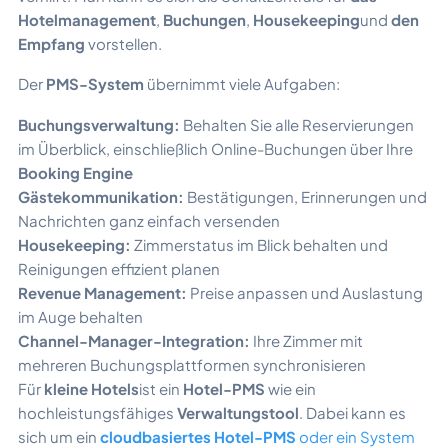
Hotelmanagement
,
Buchungen
,
Housekeeping
und
den
Empfang
vorstellen.
Der
PMS-System
übernimmt viele Aufgaben:
Buchungsverwaltung:
Behalten Sie alle Reservierungen
im Überblick, einschließlich Online-Buchungen über Ihre
Booking Engine
Gästekommunikation:
Bestätigungen, Erinnerungen und
Nachrichten ganz einfach versenden
Housekeeping:
Zimmerstatus im Blick behalten und
Reinigungen effizient planen
Revenue Management:
Preise anpassen und Auslastung
im Auge behalten
Channel-Manager-Integration:
Ihre Zimmer mit
mehreren Buchungsplattformen synchronisieren
Für
kleine Hotels
ist ein
Hotel-PMS
wie ein
hochleistungsfähiges
Verwaltungstool
. Dabei kann es
sich um ein
cloudbasiertes Hotel-PMS
oder ein System