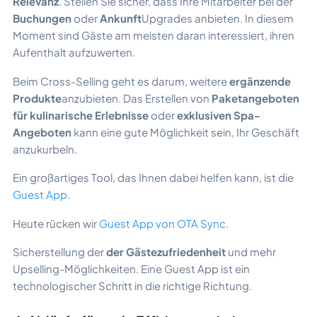
Relevanz
. Stellen Sie sicher, dass Ihre Mitarbeiter bei der
Buchungen
oder
Ankunft
Upgrades anbieten. In diesem
Moment sind Gäste am meisten daran interessiert, ihren
Aufenthalt aufzuwerten.
Beim Cross-Selling geht es darum, weitere
ergänzende
Produkte
anzubieten. Das Erstellen von
Paketangeboten
für kulinarische Erlebnisse
oder
exklusiven Spa-
Angeboten
kann eine gute Möglichkeit sein, Ihr Geschäft
anzukurbeln.
Ein großartiges Tool, das Ihnen dabei helfen kann, ist die
Guest App
.
Heute rücken wir
Guest App von OTA Sync
.
Sicherstellung der
der Gästezufriedenheit
und mehr
Upselling-Möglichkeiten. Eine Guest App ist ein
technologischer Schritt in die richtige Richtung.