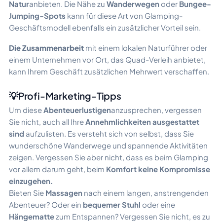
Natur
anbieten. Die Nähe zu
Wanderwegen
oder
Bungee-
Jumping-Spots
kann für diese Art von Glamping-
Geschäftsmodell ebenfalls ein zusätzlicher Vorteil sein.
Die Zusammenarbeit
mit einem lokalen Naturführer oder
einem Unternehmen vor Ort, das Quad-Verleih anbietet,
kann Ihrem Geschäft zusätzlichen Mehrwert verschaffen.
💡Profi-Marketing-Tipps
Um diese
Abenteuerlustigen
anzusprechen, vergessen
Sie nicht, auch all Ihre
Annehmlichkeiten ausgestattet
sind
aufzulisten. Es versteht sich von selbst, dass Sie
wunderschöne Wanderwege und spannende Aktivitäten
zeigen. Vergessen Sie aber nicht, dass es beim Glamping
vor allem darum geht, beim
Komfort keine Kompromisse
einzugehen.
Bieten Sie
Massagen
nach einem langen, anstrengenden
Abenteuer? Oder ein
bequemer Stuhl
oder eine
Hängematte
zum Entspannen? Vergessen Sie nicht, es zu