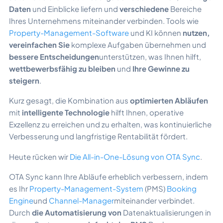
Daten
und Einblicke liefern und
verschiedene
Bereiche
Ihres Unternehmens miteinander verbinden. Tools wie
Property-Management-Software
und KI können
nutzen,
vereinfachen Sie
komplexe Aufgaben übernehmen und
bessere Entscheidungen
unterstützen, was Ihnen hilft,
wettbewerbsfähig zu bleiben
und
Ihre Gewinne zu
steigern
.
Kurz gesagt, die Kombination aus
optimierten Abläufen
mit
intelligente Technologie
hilft Ihnen, operative
Exzellenz zu erreichen und zu erhalten, was kontinuierliche
Verbesserung und langfristige Rentabilität fördert.
Heute rücken wir
Die All-in-One-Lösung von OTA Sync
.
OTA Sync kann Ihre Abläufe erheblich verbessern, indem
es Ihr
Property-Management-System
(PMS)
Booking
Engine
und
Channel-Manager
miteinander verbindet.
Durch
die Automatisierung von
Datenaktualisierungen in