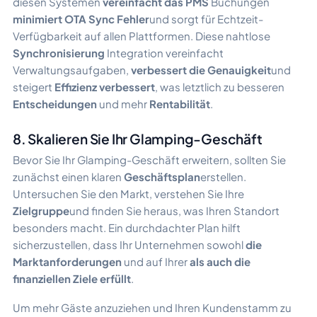
diesen Systemen
vereinfacht das PMS
Buchungen
minimiert OTA Sync Fehler
und sorgt für Echtzeit-
Verfügbarkeit auf allen Plattformen. Diese nahtlose
Synchronisierung
Integration vereinfacht
Verwaltungsaufgaben,
verbessert die Genauigkeit
und
steigert
Effizienz verbessert
, was letztlich zu besseren
Entscheidungen
und mehr
Rentabilität
.
8. Skalieren Sie Ihr Glamping-Geschäft
Bevor Sie Ihr Glamping-Geschäft erweitern, sollten Sie
zunächst einen klaren
Geschäftsplan
erstellen.
Untersuchen Sie den Markt, verstehen Sie Ihre
Zielgruppe
und finden Sie heraus, was Ihren Standort
besonders macht. Ein durchdachter Plan hilft
sicherzustellen, dass Ihr Unternehmen sowohl
die
Marktanforderungen
und auf Ihrer
als auch die
finanziellen Ziele erfüllt
.
Um mehr Gäste anzuziehen und Ihren Kundenstamm zu