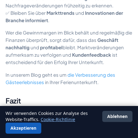
Nachfrageveränderungen frühzeitig zu erkennen.
✅ Bleiben Sie über
Markttrends
und
Innovationen der
Branche informiert
.
Wer die Gewinnmargen im Blick behält und regelmäßig die
Finanzen überprüft, sorgt dafür, dass das
Geschäft
nachhaltig
und
profitabel
bleibt. Marktveränderungen
aufmerksam zu verfolgen und
Kundenfeedback
ist
entscheidend für den Erfolg Ihrer Unterkunft.
In unserem Blog geht es um
die Verbesserung des
Gästeerlebnisses
in Ihrer Ferienunterkunft.
Fazit
Zusammenfassend lässt sich sagen: Um den Umsatz
Wir verwenden Cookies zur Analyse des
Ablehnen
Ihres Glamping-Betriebs zu steigern, braucht es
clevere
Website-Traffics.
Cookie-Richtlinie
Strategien
und
gutes Marketing
Erweitern Sie Ihr
Akzeptieren
Deutsch
Angebote
,
optimieren Sie Ihre Abläufe
und nutzen Sie die