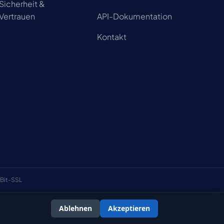
Sicherheit &
Vertrauen
API-Dokumentation
Kontakt
Bit-SSL
Ablehnen
Akzeptieren
schäftsbedingungen
Datenschutzerklärung
Cookie-Richtlinie