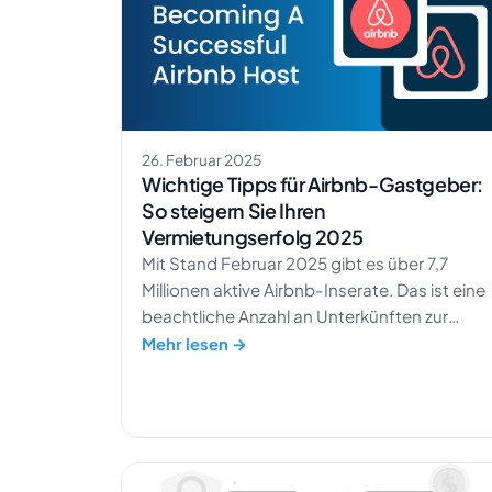
26. Februar 2025
Wichtige Tipps für Airbnb-Gastgeber:
So steigern Sie Ihren
Vermietungserfolg 2025
Mit Stand Februar 2025 gibt es über 7,7
Millionen aktive Airbnb-Inserate. Das ist eine
beachtliche Anzahl an Unterkünften zur
Auswahl, mehr als die Einwohnerzahl von
Mehr lesen →
Hongkong. Wie soll SICH Ihre Unterkunft bei
einer solchen Menge abheben? Sie sind hier
genau richtig, um die Sichtbarkeit Ihrer
Immobilie zu steigern. Mit diesem […]