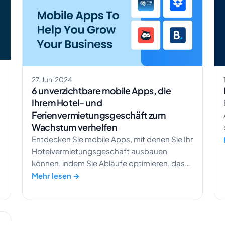
27. Juni 2024
6 unverzichtbare mobile Apps, die
Ihrem Hotel- und
Ferienvermietungsgeschäft zum
Wachstum verhelfen
Entdecken Sie mobile Apps, mit denen Sie Ihr
Hotelvermietungsgeschäft ausbauen
können, indem Sie Abläufe optimieren, das
Gästeerlebnis verbessern und Ihren Umsatz
Mehr lesen →
maximieren.