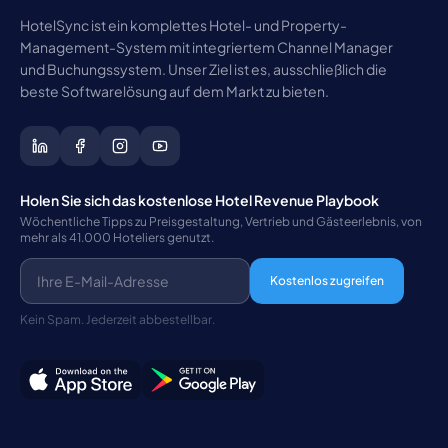
HotelSync ist ein komplettes Hotel- und Property-
Management-System mit integriertem Channel Manager
und Buchungssystem. Unser Ziel ist es, ausschließlich die
beste Softwarelösung auf dem Markt zu bieten.
Holen Sie sich das kostenlose Hotel Revenue Playbook
Wöchentliche Tipps zu Preisgestaltung, Vertrieb und Gästeerlebnis, von
mehr als 41.000 Hoteliers genutzt.
Kostenlos zugreifen
Kein Spam. Jederzeit abbestellbar.