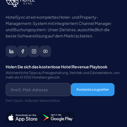
HotelSync ist ein komplettes Hotel- und Property-
Management-System mit integriertem Channel Manager
und Buchungssystem. Unser Ziel ist es, ausschließlich die
beste Softwarelösung auf dem Markt zu bieten.
Holen Sie sich das kostenlose Hotel Revenue Playbook
Wöchentliche Tipps zu Preisgestaltung, Vertrieb und Gästeerlebnis, von
mehr als 41.000 Hoteliers genutzt.
Kostenlos zugreifen
Kein Spam. Jederzeit abbestellbar.