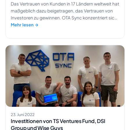
Das Vertrauen von Kunden in 17 Ländern weltweit hat
maßgeblich dazu beigetragen, das Vertrauen von
Investoren zu gewinnen. OTA Sync konzentriert sich
auf Hotels und hilft Managern und Mitarbeitern, das
Mehr lesen →
Geschäft von einem zentralen Ort aus zu steuern.
Wir freuen uns, den erfolgreichen Abschluss einer
erweiterten Seed-Runde bekannt zu geben, bei der
1,3 Millionen Euro eingesammelt wurden. Diese
Finanzierung, angeführt von […]
23. Juni 2022
Investitionen von TS Ventures Fund, DSI
Group und Wise Guys