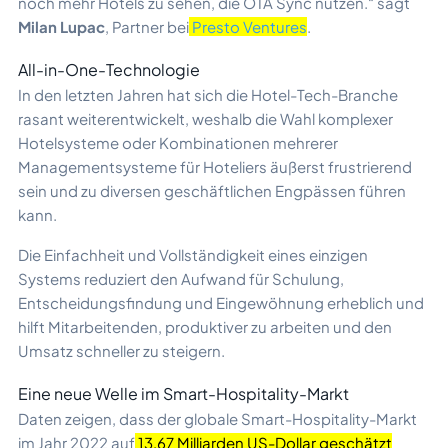
noch mehr Hotels zu sehen, die OTA Sync nutzen.“
sagt
Milan Lupac
, Partner bei
Presto Ventures
.
All-in-One-Technologie
In den letzten Jahren hat sich die Hotel-Tech-Branche
rasant weiterentwickelt, weshalb die Wahl komplexer
Hotelsysteme oder Kombinationen mehrerer
Managementsysteme für Hoteliers äußerst frustrierend
sein und zu diversen geschäftlichen Engpässen führen
kann.
Die Einfachheit und Vollständigkeit eines einzigen
Systems reduziert den Aufwand für Schulung,
Entscheidungsfindung und Eingewöhnung erheblich und
hilft Mitarbeitenden, produktiver zu arbeiten und den
Umsatz schneller zu steigern.
Eine neue Welle im Smart-Hospitality-Markt
Daten zeigen, dass der globale Smart-Hospitality-Markt
im Jahr 2022 auf
13,67 Milliarden US-Dollar geschätzt