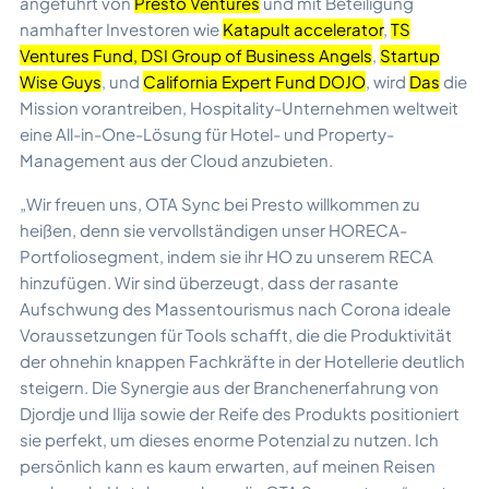
angeführt von
Presto Ventures
und mit Beteiligung
namhafter Investoren wie
Katapult accelerator
,
TS
Ventures Fund
,
DSI Group of Business Angels
,
Startup
Wise Guys
,
und
California Expert Fund DOJO
, wird
Das
die
Mission vorantreiben, Hospitality-Unternehmen weltweit
eine All-in-One-Lösung für Hotel- und Property-
Management aus der Cloud anzubieten.
„Wir freuen uns, OTA Sync bei Presto willkommen zu
heißen, denn sie vervollständigen unser HORECA-
Portfoliosegment, indem sie ihr HO zu unserem RECA
hinzufügen. Wir sind überzeugt, dass der rasante
Aufschwung des Massentourismus nach Corona ideale
Voraussetzungen für Tools schafft, die die Produktivität
der ohnehin knappen Fachkräfte in der Hotellerie deutlich
steigern. Die Synergie aus der Branchenerfahrung von
Djordje und Ilija sowie der Reife des Produkts positioniert
sie perfekt, um dieses enorme Potenzial zu nutzen. Ich
persönlich kann es kaum erwarten, auf meinen Reisen