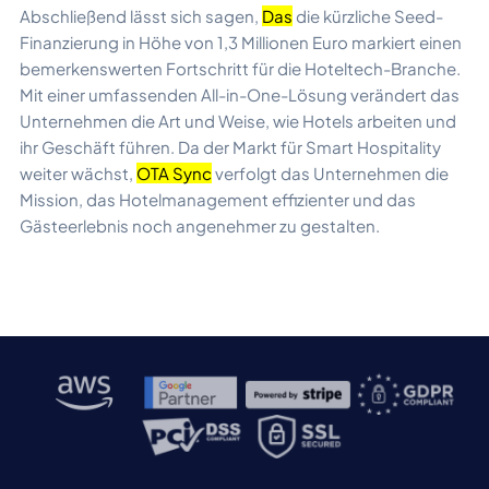
Abschließend lässt sich sagen,
Das
die kürzliche Seed-
Finanzierung in Höhe von 1,3 Millionen Euro markiert einen
bemerkenswerten Fortschritt für die Hoteltech-Branche.
Mit einer umfassenden All-in-One-Lösung verändert das
Unternehmen die Art und Weise, wie Hotels arbeiten und
ihr Geschäft führen. Da der Markt für Smart Hospitality
weiter wächst,
OTA Sync
verfolgt das Unternehmen die
Mission, das Hotelmanagement effizienter und das
Gästeerlebnis noch angenehmer zu gestalten.