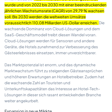
wurde und von 2022 bis 2030 mit einer beeindruckenden
jährlichen Wachstumsrate (CAGR) von 29,79 % wachsen
soll. Bis 2030 werden die weltweiten Umsätze
voraussichtlich 110,08 Milliarden US-Dollar erreichen.
Die
wachsende Dominanz von Cloud-Lösungen und dem
SaaS-Geschäftsmodell treibt diesen Wandel voran.
Cloud-Lösungen werden für Sensoren und andere
Geräte, die Hotels zunehmend zur Verbesserung des
Gästeerlebnisses einsetzen, immer unverzichtbarer.
Das Marktpotenzial ist enorm, und das dynamische
Marktwachstum führt zu steigenden Gästeansprüchen
und höheren Erwartungen an Hotelbetreiber. Zudem hat
die wachsende Zahl an Touristen und
Unterkunftskapazitäten das Interesse an Hotel-Tech-
Lösungen in dieser sich rasant entwickelnden Branche
weiter angekurbelt.
Expansion in neue Märkte