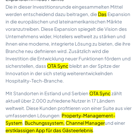
Die in dieser Investitionsrunde eingesammelten Mittel
werden entscheidend dazu beitragen, die
Das
Expansion
in die europäischen und lateinamerikanischen Märkte
voranzutreiben. Diese Expansion spiegelt die Vision des
Unternehmens wider, Hoteliers weltweit zu stärken und
ihnen eine moderne, integrierte Lösung zu bieten, die ihre
Branche neu definieren wird. Zusätzlich wird die
Investition die Entwicklung neuer Funktionen fördern und
sicherstellen, dass
OTA Sync
bleibt an der Spitze der
Innovation in der sich stetig weiterentwickelnden
Hospitality-Tech-Branche.
Mit Standorten in Estland und Serbien
OTA Sync
zählt
aktuell über 2.000 zufriedene Nutzer in 17 Ländern
weltweit. Diese Kunden profitieren von einer Suite aus vier
umfassenden Lösungen:
Property-Management-
System
,
Buchungssystem
,
Channel Manager
und einer
erstklassigen App für das Gästeerlebnis
.