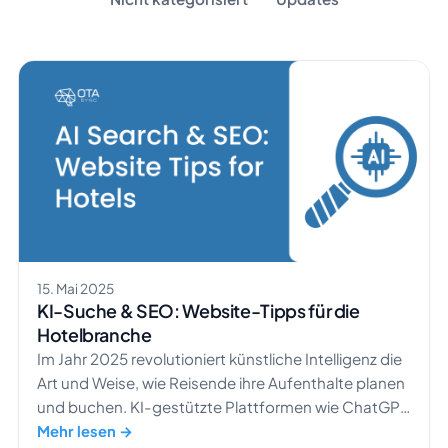
15. Mai 2025
KI-Suche & SEO: Website-Tipps für die
Hotelbranche
​Im Jahr 2025 revolutioniert künstliche Intelligenz die
Art und Weise, wie Reisende ihre Aufenthalte planen
und buchen. KI-gestützte Plattformen wie ChatGPT
und Googles Search Generative Experience (SGE)
Mehr lesen →