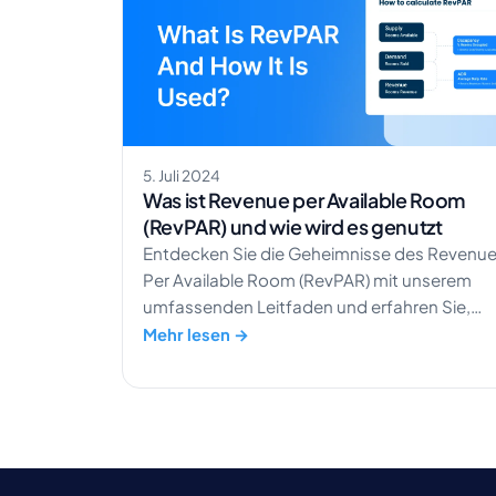
5. Juli 2024
Was ist Revenue per Available Room
(RevPAR) und wie wird es genutzt
Entdecken Sie die Geheimnisse des Revenu
Per Available Room (RevPAR) mit unserem
umfassenden Leitfaden und erfahren Sie,
wie Sie die finanzielle Leistung Ihres Hotels
Mehr lesen →
messen können.