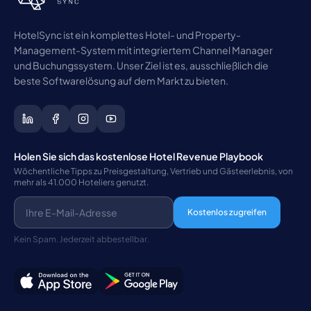
HotelSync ist ein komplettes Hotel- und Property-
Management-System mit integriertem Channel Manager
und Buchungssystem. Unser Ziel ist es, ausschließlich die
beste Softwarelösung auf dem Markt zu bieten.
Holen Sie sich das kostenlose Hotel Revenue Playbook
Wöchentliche Tipps zu Preisgestaltung, Vertrieb und Gästeerlebnis, von
mehr als 41.000 Hoteliers genutzt.
Kostenlos zugreifen
Kein Spam. Jederzeit abbestellbar.