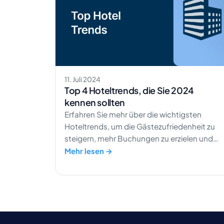
11. Juli 2024
Top 4 Hoteltrends, die Sie 2024
kennen sollten
Erfahren Sie mehr über die wichtigsten
Hoteltrends, um die Gästezufriedenheit zu
steigern, mehr Buchungen zu erzielen und
den Ruf Ihres Hotels langfristig zu stärken.
Mehr lesen →