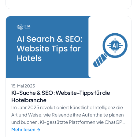
nutzen Ihre Mitbewerber bereits, um Geschäfte
abzuschließen. Der KI-Vertriebsgenerator von
HotelSync ändert das. Er verwandelt den
Hotelvertrieb von langsamen, manuellen Prozessen
in blitzschnelle, KI-gestützte Buchungsabschlüsse.
Möchten Sie es selbst erleben? Testen Sie den […]
15. Mai 2025
KI-Suche & SEO: Website-Tipps für die
Hotelbranche
​Im Jahr 2025 revolutioniert künstliche Intelligenz die
Art und Weise, wie Reisende ihre Aufenthalte planen
und buchen. KI-gestützte Plattformen wie ChatGPT
und Googles Search Generative Experience (SGE)
Mehr lesen →
verändern die digitale Landschaft grundlegend,