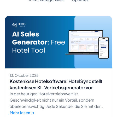
13. Oktober 2025
Kostenlose Hotelsoftware: HotelSync stellt
kostenlosen KI-Vertriebsgenerator vor
In der heutigen Hotelvertriebswelt ist
Geschwindigkeit nicht nur ein Vorteil, sondern
überlebenswichtig. Jede Sekunde, die Sie mit der
manuellen Erstellung eines Angebots verbringen,
Mehr lesen →