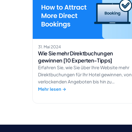
31. Mai 2024
Wie Sie mehr Direktbuchungen
gewinnen [10 Experten-Tipps]
Erfahren Sie, wie Sie über Ihre Website mehr
Direktbuchungen für Ihr Hotel gewinnen, von
verlockenden Angeboten bis hin zu
personalisierten Erlebnissen.
Mehr lesen →