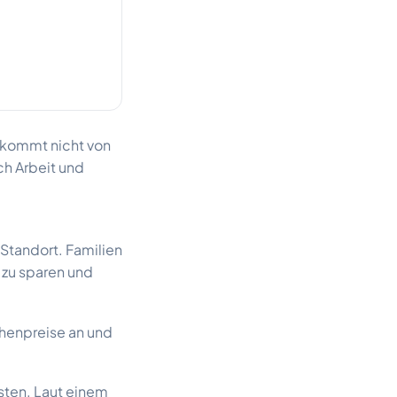
s kommt nicht von
ch Arbeit und
Standort. Familien
 zu sparen und
chenpreise an und
sten. Laut einem