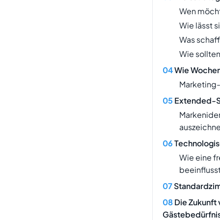
Wen möcht
Wie lässt s
Was schaff
Wie sollten
Wie Wochenr
Marketing
Extended-St
Markeniden
auszeichne
Technologisc
Wie eine f
beeinfluss
Standardzimm
Die Zukunft 
Gästebedürfni