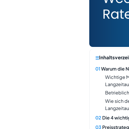
Inhaltsverze
Warum die Na
Wichtige M
Langzeitau
Betrieblic
Wie sich d
Langzeitau
Die 4 wicht
Preisstrate