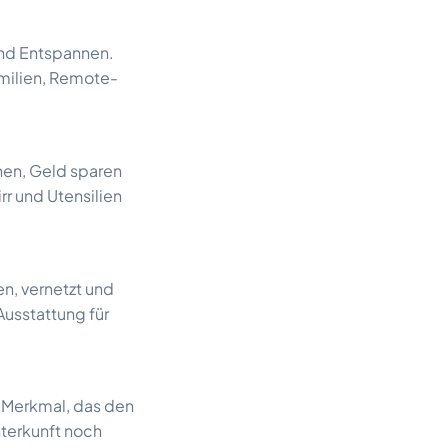
und Entspannen.
milien, Remote-
chen, Geld sparen
r und Utensilien
n, vernetzt und
Ausstattung für
es Merkmal, das den
nterkunft noch