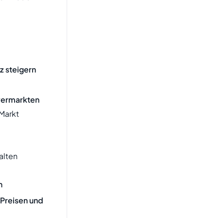
z steigern
vermarkten
Markt
alten
n
 Preisen und