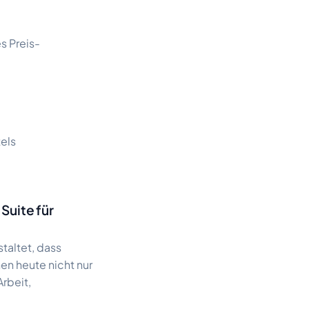
s Preis-
els
Suite für
taltet, dass
en heute nicht nur
Arbeit,