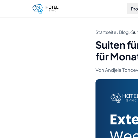
Pr
Startseite
›
Blog
›
Sui
Suiten fü
für Mona
Von Andjela Toncev 