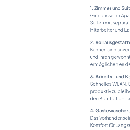
1. Zimmer und Sui
Grundrisse im Apa
Suiten mit separa
Mitarbeiter und La
2. Voll ausgestat
Küchen sind unverz
und ihren gewohnt
ermöglichen es de
3. Arbeits- und 
Schnelles WLAN, S
produktiv zu bleib
den Komfort bei l
4. Gästewäschere
Das Vorhandensei
Komfort für Langze