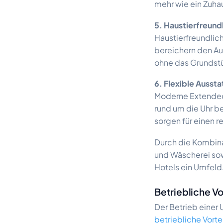
mehr wie ein Zuha
5. Haustierfreun
Haustierfreundlic
bereichern den Au
ohne das Grundstü
6. Flexible Ausst
Moderne Extended
rund um die Uhr b
sorgen für einen r
Durch die Kombina
und Wäscherei so
Hotels ein Umfeld
Betriebliche V
Der Betrieb einer 
betriebliche Vorte