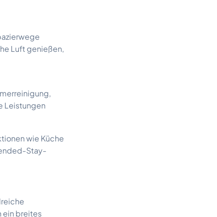
Spazierwege
he Luft genießen,
merreinigung,
e Leistungen
ktionen wie Küche
tended-Stay-
lreiche
 ein breites