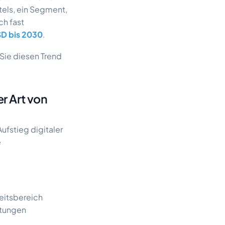
tels, ein Segment,
ch fast
SD bis 2030
.
 Sie diesen Trend
r Art von
fstieg digitaler
e
beitsbereich
htungen