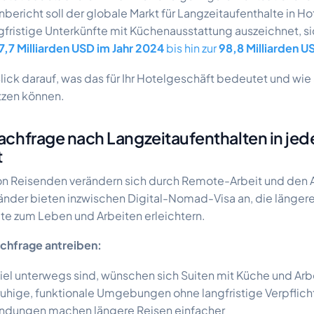
bericht soll der globale Markt für Langzeitaufenthalte in Ho
gfristige Unterkünfte mit Küchenausstattung auszeichnet, si
7,7 Milliarden USD im Jahr 2024
bis hin zur
98,8 Milliarden U
lick darauf, was das für Ihr Hotelgeschäft bedeutet und wie
utzen können.
chfrage nach Langzeitaufenthalten in jede
t
on Reisenden verändern sich durch Remote-Arbeit und den Au
nder bieten inzwischen Digital-Nomad-Visa an, die länger
te zum Leben und Arbeiten erleichtern.
achfrage antreiben:
viel unterwegs sind, wünschen sich Suiten mit Küche und Ar
uhige, funktionale Umgebungen ohne langfristige Verpflic
indungen machen längere Reisen einfacher