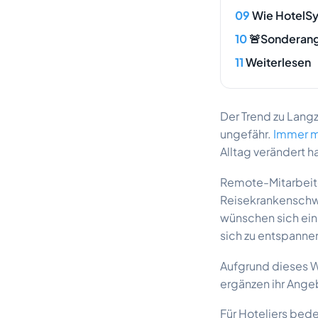
Wie HotelSy
🚨Sonderan
Weiterlesen
Der Trend zu Lang
ungefähr.
Immer m
Alltag verändert h
Remote-Mitarbeite
Reisekrankenschwe
wünschen sich ein
sich zu entspanne
Aufgrund dieses W
ergänzen ihr Angeb
Für Hoteliers bed