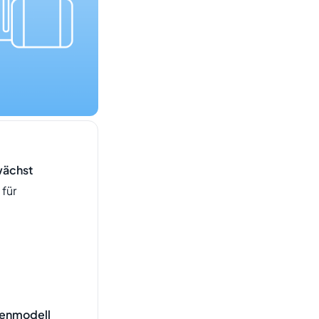
wächst
für
tenmodell