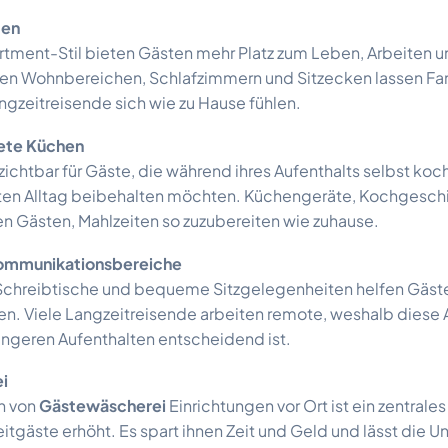
ten
rtment-Stil bieten Gästen mehr Platz zum Leben, Arbeiten 
ten Wohnbereichen, Schlafzimmern und Sitzecken lassen Fa
ngzeitreisende sich wie zu Hause fühlen.
tete Küchen
ichtbar für Gäste, die während ihres Aufenthalts selbst ko
en Alltag beibehalten möchten. Küchengeräte, Kochgeschir
n Gästen, Mahlzeiten so zuzubereiten wie zuhause.
Kommunikationsbereiche
chreibtische und bequeme Sitzgelegenheiten helfen Gäste
en. Viele Langzeitreisende arbeiten remote, weshalb diese 
ängeren Aufenthalten entscheidend ist.
i
n von
Gästewäscherei
Einrichtungen vor Ort ist ein zentral
itgäste erhöht. Es spart ihnen Zeit und Geld und lässt die U