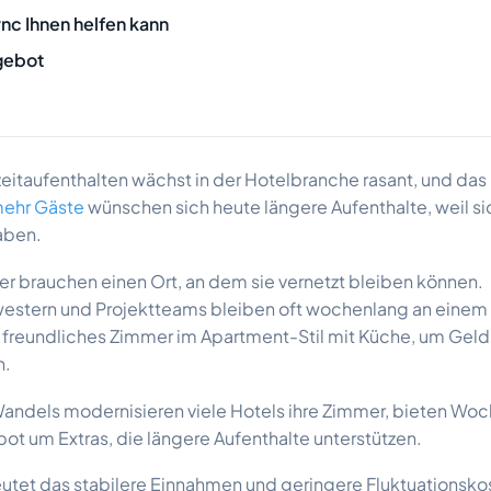
nc Ihnen helfen kann
gebot
zeitaufenthalten wächst in der Hotelbranche rasant, und da
ehr Gäste
wünschen sich heute längere Aufenthalte, weil si
aben.
r brauchen einen Ort, an dem sie vernetzt bleiben können.
stern und Projektteams bleiben oft wochenlang an einem 
 freundliches Zimmer im Apartment-Stil mit Küche, um Geld
n.
andels modernisieren viele Hotels ihre Zimmer, bieten Wo
ot um Extras, die längere Aufenthalte unterstützen.
eutet das stabilere Einnahmen und geringere Fluktuationsko