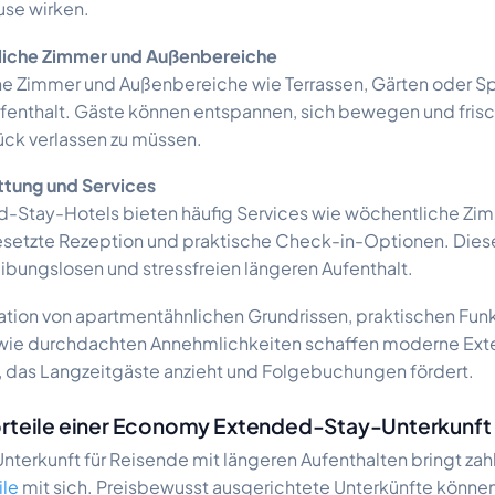
use wirken.
dliche Zimmer und Außenbereiche
he Zimmer und Außenbereiche wie Terrassen, Gärten oder 
fenthalt. Gäste können entspannen, sich bewegen und frisc
ck verlassen zu müssen.
attung und Services
-Stay-Hotels bieten häufig Services wie wöchentliche Zim
esetzte Rezeption und praktische Check-in-Optionen. Dies
eibungslosen und stressfreien längeren Aufenthalt.
tion von apartmentähnlichen Grundrissen, praktischen Fun
wie durchdachten Annehmlichkeiten schaffen moderne Ex
, das Langzeitgäste anzieht und Folgebuchungen fördert.
orteile einer Economy Extended-Stay-Unterkunft
Unterkunft für Reisende mit längeren Aufenthalten bringt zah
ile
mit sich. Preisbewusst ausgerichtete Unterkünfte können