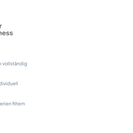
 vollständig
ividuell
rien filtern