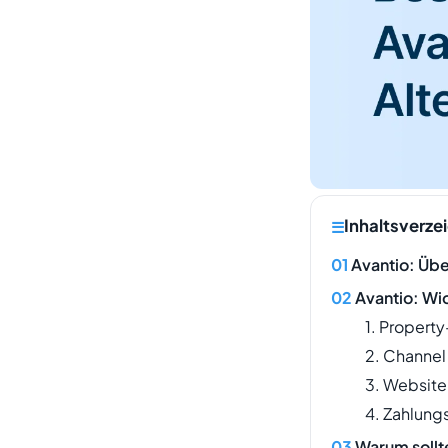
Inhaltsverze
Avantio: Übe
Avantio: Wi
1. Proper
2. Channe
3. Website
4. Zahlun
Warum sollt