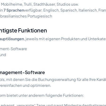
:
Mobilheime, Trulli, Stadthäuser, Studios usw.
 in
7 Sprachen
verfügbar: Englisch, Spanisch, Italienisch, Fra
brasilianisches Portugiesisch
htigste Funktionen
auptlösungen
, jeweils mit eigenen Produkten und Unterkate
ment-Software
 und
anagement-Software
ls, mit denen Sie die Buchungsverwaltung für alle Ihre Kanä
 vereinfachen und optimieren.
tform bietet unter anderem folgende Funktionen:
 erkennt „verwaiste“ Tage und passt Mindestaufenthaltsreg