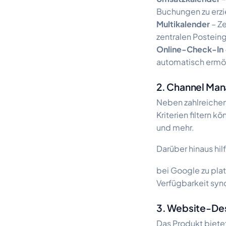
Buchungen zu erzi
Multikalender
– Ze
zentralen Postein
Online-Check-In
automatisch ermög
2. Channel Ma
Neben zahlreichen
Kriterien filtern
und mehr.
Darüber hinaus hil
bei Google zu pla
Verfügbarkeit sync
3. Website-Des
Das Produkt biete