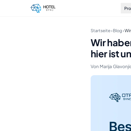
Pr
Startseite
›
Blog
›
Wir
Wir habe
hier ist u
Von Marija Glavonjić