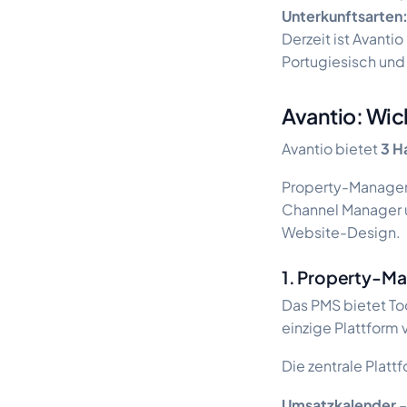
Unterkunftsarten
Derzeit ist Avantio
Portugiesisch und 
Avantio: Wic
Avantio bietet
3 H
Property-Manage
Channel Manager
Website-Design.
1. Property-M
Das PMS bietet Too
einzige Plattform
Die zentrale Plat
Umsatzkalender
–