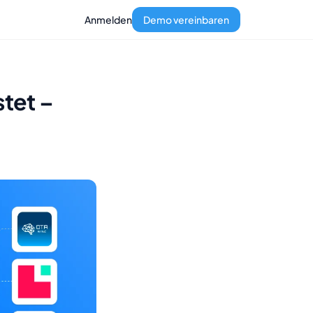
Anmelden
Demo vereinbaren
tet –