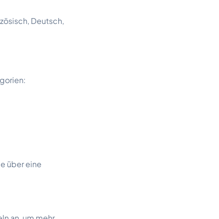
nzösisch, Deutsch,
gorien:
le über eine
eln an, um mehr