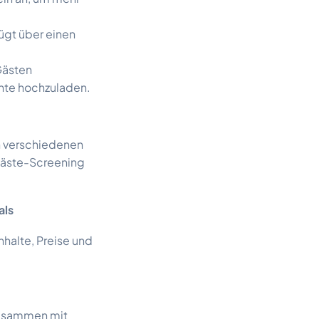
ügt über einen
Gästen
nte hochzuladen.
h verschiedenen
 Gäste-Screening
als
Inhalte, Preise und
usammen mit