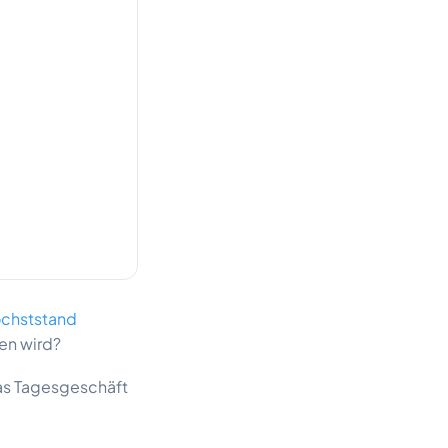
öchststand
en wird?
das Tagesgeschäft