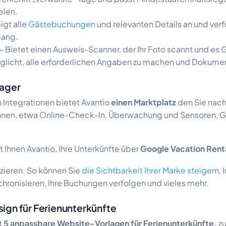
elen.
igt alle
Gästebuchungen
und relevanten Details an und verf
gang.
– Bietet einen Ausweis-Scanner, der Ihr Foto scannt und es 
licht, alle erforderlichen Angaben zu machen und Dokume
nager
 Integrationen bietet Avantio
einen Marktplatz
den Sie nac
 können, etwa Online-Check-In, Überwachung und Sensoren,
ft Ihnen Avantio, Ihre Unterkünfte über
Google Vacation Rent
tzieren. So können Sie
die Sichtbarkeit Ihrer Marke steigern
, 
hronisieren, Ihre Buchungen verfolgen und vieles mehr.
ign für Ferienunterkünfte
t
5 anpassbare Website-Vorlagen für Ferienunterkünfte,
z