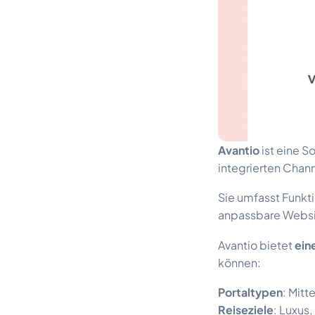
Avantio
ist eine S
integrierten Chan
Sie umfasst Funkt
anpassbare Websi
Avantio bietet
eine
können:
Portaltypen
: Mitt
Reiseziele
: Luxus,