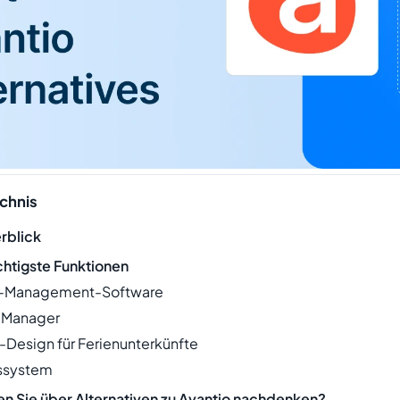
ichnis
rblick
chtigste Funktionen
ty-Management-Software
l Manager
-Design für Ferienunterkünfte
gssystem
en Sie über Alternativen zu Avantio nachdenken?