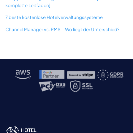
komplette Leitfaden]
7 beste kostenlose Hotelverwaltungssysteme
Channel Manager vs. PMS – Wo liegt der Unterschied?