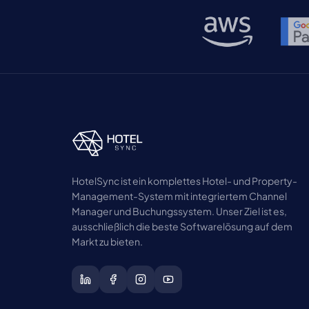
Prozessen in blitzschnelle, KI-gestützte
Buchungsabschlüsse. Möchten Sie es selbs
erleben? Testen Sie den […]
HotelSync ist ein komplettes Hotel- und Property-
Management-System mit integriertem Channel
Manager und Buchungssystem. Unser Ziel ist es,
ausschließlich die beste Softwarelösung auf dem
Markt zu bieten.