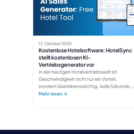
13. Oktober 2025
Kostenlose Hotelsoftware: HotelSync
stellt kostenlosen KI-
Vertriebsgenerator vor
In der heutigen Hotelvertriebswelt ist
Geschwindigkeit nicht nur ein Vorteil,
sondern überlebenswichtig. Jede Sekunde,
die Sie mit der manuellen Erstellung eines
Mehr lesen →
Angebots verbringen, nutzen Ihre
Mitbewerber bereits, um Geschäfte
abzuschließen. Der KI-Vertriebsgenerator
von HotelSync ändert das. Er verwandelt de
Hotelvertrieb von langsamen, manuellen