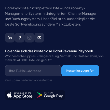
HotelSync ist ein komplettes Hotel- und Property-
Management-System mit integriertem Channel Manager
und Buchungssystem. Unser Ziel ist es, ausschließlich die
beste Softwarelösung auf dem Markt zu bieten.
Holen Sie sich das kostenlose Hotel Revenue Playbook
Wöchentliche Tipps zu Preisgestaltung, Vertrieb und Gästeerlebnis, von
mehr als 41.000 Hoteliers genutzt.
Kostenlos zugreifen
Kein Spam. Jederzeit abbestellbar.