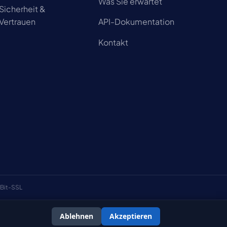
Was Sie erwartet
Sicherheit &
Vertrauen
API-Dokumentation
Kontakt
Bit-SSL
Ablehnen
Akzeptieren
schäftsbedingungen
Datenschutzerklärung
Cookie-Richtlinie