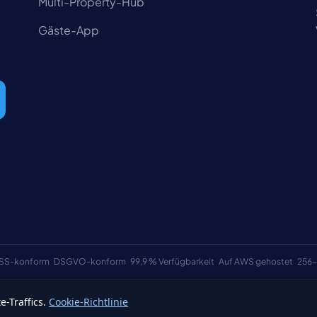
Multi-Property-Hub
Gäste-App
SS-konform
DSGVO-konform
99,9 % Verfügbarkeit
Auf AWS gehostet
256-
-Traffics.
Cookie-Richtlinie
Allgemeine Ge