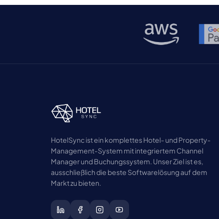
Hotels direkt auf den Umsatz aus. Eine gut
umgesetzte SEO-Strategie hilft, die
Abhängigkeit von OTAs zu verringern und
gleichzeitig kaufbereite Gäste anzuziehen. In
[…]
HotelSync ist ein komplettes Hotel- und Property-
Management-System mit integriertem Channel
Manager und Buchungssystem. Unser Ziel ist es,
ausschließlich die beste Softwarelösung auf dem
Markt zu bieten.