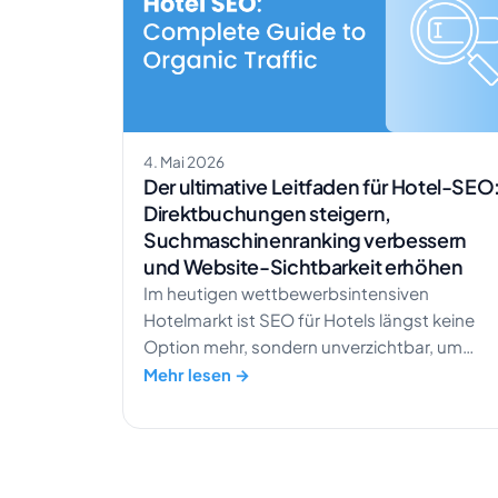
4. Mai 2026
Der ultimative Leitfaden für Hotel-SEO
Direktbuchungen steigern,
Suchmaschinenranking verbessern
und Website-Sichtbarkeit erhöhen
Im heutigen wettbewerbsintensiven
Hotelmarkt ist SEO für Hotels längst keine
Option mehr, sondern unverzichtbar, um
Direktbuchungen zu steigern und
Mehr lesen →
organischen Traffic zu erhöhen. Da Reisende
sich stark auf Suchmaschinen verlassen, um
Unterkünfte zu finden und zu vergleichen,
wirkt sich die Online-Sichtbarkeit Ihres