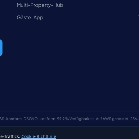
Multi-Property-Hub
Gäste-App
SS-konform
DSGVO-konform
99,9 % Verfügbarkeit
Auf AWS gehostet
256-
-Traffics.
Cookie-Richtlinie
Allgemeine Ge