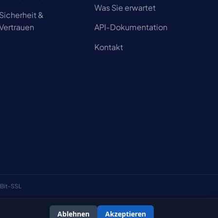
Was Sie erwartet
Sicherheit &
Vertrauen
API-Dokumentation
Kontakt
Bit-SSL
Ablehnen
Akzeptieren
schäftsbedingungen
Datenschutzerklärung
Cookie-Richtlinie