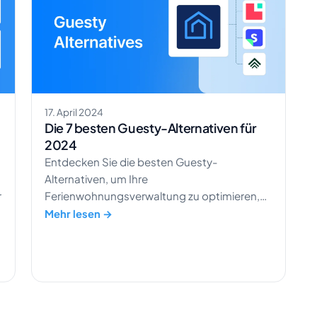
17. April 2024
Die 7 besten Guesty-Alternativen für
2024
Entdecken Sie die besten Guesty-
Alternativen, um Ihre
r
Ferienwohnungsverwaltung zu optimieren,
und finden Sie die effiziente Plattform, die zu
Mehr lesen →
Ihren Anforderungen passt.