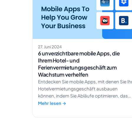
27. Juni 2024
6 unverzichtbare mobile Apps, die
Ihrem Hotel- und
Ferienvermietungsgeschäft zum
Wachstum verhelfen
Entdecken Sie mobile Apps, mit denen Sie Ih
Hotelvermietungsgeschäft ausbauen
können, indem Sie Abläufe optimieren, das
Gästeerlebnis verbessern und Ihren Umsatz
Mehr lesen →
maximieren.