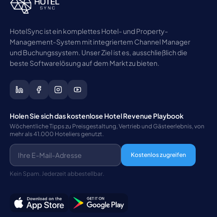
HotelSync ist ein komplettes Hotel- und Property-
Management-System mit integriertem Channel Manager
und Buchungssystem. Unser Ziel ist es, ausschließlich die
beste Softwarelösung auf dem Markt zu bieten.
Holen Sie sich das kostenlose Hotel Revenue Playbook
Wöchentliche Tipps zu Preisgestaltung, Vertrieb und Gästeerlebnis, von
mehr als 41.000 Hoteliers genutzt.
Kostenlos zugreifen
Kein Spam. Jederzeit abbestellbar.