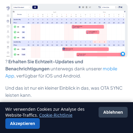
?
Erhalten Sie Echtzeit-Updates und
Benachrichtigungen
unterwegs dank unserer
mobile
App
, verfügbar für iOS und Android.
Und das ist nur ein kleiner Einblick in das, was OTA SYNC
leisten kann.
Neugierig, mehr zu erfahren?
Wir verwenden Cookies zur Analyse des
Ablehnen
Website-Traffics.
Cookie-Richtlinie
Starten Sie Ihre 14-tägige kostenlose Testphase
mit
Akzeptieren
Deutsch
Zugriff auf alle Funktionen und machen Sie die