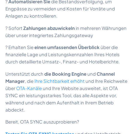
?
Automatisieren Sie
die Bestandsverfolgung, um
Engpässe zu vermeiden und Kosten für Vorräte und
Anlagen zu kontrollieren.
? Sofort
Zahlungen abzuwickeln
in mehreren Währungen
über unser integriertes Zahlungsgateway
? Erhalten Sie
einen umfassenden Überblick
über die
finanzielle Lage und Leistungskennzahlen Ihres Hotels
durch detaillierte Umsatz-, Finanz- und Hotelberichte.
Unterstützt durch
die Booking Engine
und
Channel
Manager
, die
Ihre Sichtbarkeit erhöht
und Ihre Reichweite
über
OTA-Kanäle
und Ihre Website ausweitet, ist OTA
SYNC ein leistungsstarkes Tool, das alle Aspekte vor,
während und nach dem Aufenthalt in Ihrem Betrieb
abdeckt.
Bereit, OTA SYNC auszuprobieren?
Testen Sie OTA SYNC kostenlos
und den Hotelbetrieb